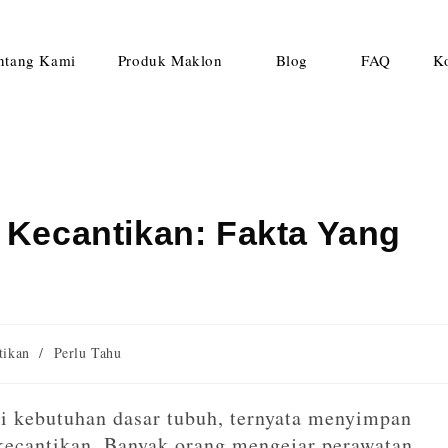
ntang Kami
Produk Maklon
Blog
FAQ
K
i Kecantikan: Fakta Yang
tikan
/
Perlu Tahu
ai kebutuhan dasar tubuh, ternyata menyimpan
 kecantikan. Banyak orang mengejar perawatan