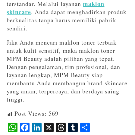
maklon
terstandar. Melalui layanan
skincare
, Anda dapat menghadirkan produk
berkualitas tanpa harus memiliki pabrik
sendiri.
Jika Anda mencari maklon toner terbaik
untuk kulit sensitif, maka maklon toner
MPM Beauty adalah pilihan yang tepat.
Dengan pengalaman, tim profesional, dan
layanan lengkap, MPM Beauty siap
membantu Anda membangun brand skincare
yang aman, terpercaya, dan berdaya saing
tinggi.
Post Views:
569
W
F
Li
X
T
T
S