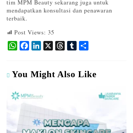
tim MPM Beauty sekarang juga untuk
mendapatkan konsultasi dan penawaran
terbaik.
Post Views:
35
W
F
Li
X
T
T
S
ha
ac
n
hr
u
ha
ts
eb
ke
ea
m
re
A
o
dI
ds
bl
You Might Also Like
p
o
n
r
p
k