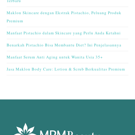
Terbaru
Maklon Skincare dengan Ekstrak Pistachio, Peluang Produk
Premium
Manfaat Pistachio dalam Skincare yang Perlu Anda Ketahui
Benarkah Pistachio Bisa Membantu Diet? Ini Penjelasannya
Manfaat Serum Anti Aging untuk Wanita Usia 35+
Jasa Maklon Body Care: Lotion & Scrub Berkualitas Premium