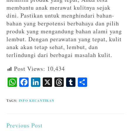
membantu anak merawat kulitnya sejak
dini. Pastikan untuk menghindari bahan-
bahan yang berpotensi berbahaya dan pilih
produk yang mengandung bahan alami yang
lembut. Dengan perawatan yang tepat, kulit
anak akan tetap sehat, lembut, dan
terlindungi dari berbagai masalah kulit.
Post Views:
10,434
W
F
Li
X
T
T
S
ha
ac
n
hr
u
ha
ts
eb
ke
ea
m
re
TAGS
:
INFO KECANTIKAN
A
o
dI
ds
bl
p
o
n
r
Previous Post
p
k