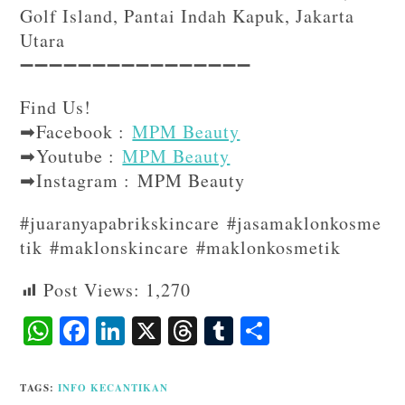
Golf Island, Pantai Indah Kapuk, Jakarta
Utara
➖➖➖➖➖➖➖➖➖➖➖➖➖➖➖➖⁣⁣⁣
Find Us!⁣⁣⁣
➡Facebook :
MPM Beauty
➡Youtube :
MPM Beauty
➡Instagram : MPM Beauty
#juaranyapabrikskincare #jasamaklonkosme
tik #maklonskincare #maklonkosmetik
Post Views:
1,270
W
F
Li
X
T
T
S
ha
ac
n
hr
u
ha
ts
eb
ke
ea
m
re
TAGS
:
INFO KECANTIKAN