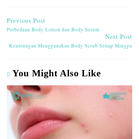
A
o
dI
ds
bl
p
o
n
r
Previous Post
p
k
Perbedaan Body Lotion dan Body Serum
Next Post
Keuntungan Menggunakan Body Scrub Setiap Minggu
You Might Also Like