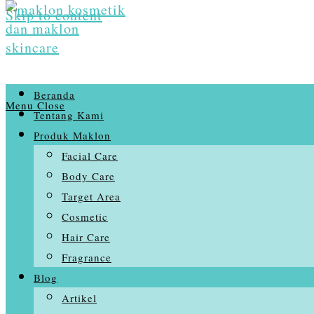
Skip to content
Beranda
Menu
Close
Tentang Kami
Produk Maklon
Facial Care
Body Care
Target Area
Cosmetic
Hair Care
Fragrance
Blog
Artikel