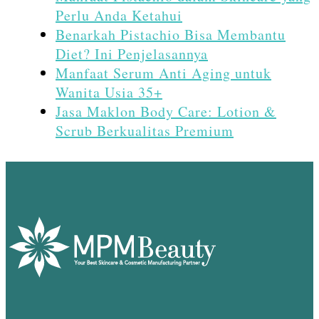
Perlu Anda Ketahui
Benarkah Pistachio Bisa Membantu
Diet? Ini Penjelasannya
Manfaat Serum Anti Aging untuk
Wanita Usia 35+
Jasa Maklon Body Care: Lotion &
Scrub Berkualitas Premium