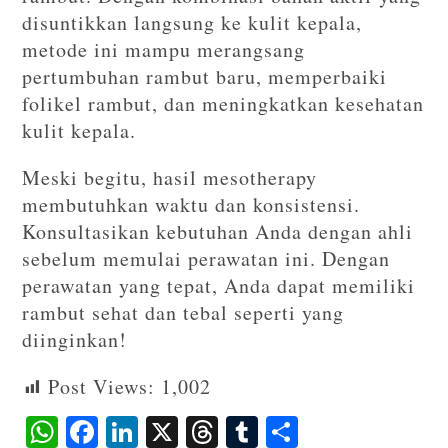
disuntikkan langsung ke kulit kepala,
metode ini mampu merangsang
pertumbuhan rambut baru, memperbaiki
folikel rambut, dan meningkatkan kesehatan
kulit kepala.
Meski begitu, hasil mesotherapy
membutuhkan waktu dan konsistensi.
Konsultasikan kebutuhan Anda dengan ahli
sebelum memulai perawatan ini. Dengan
perawatan yang tepat, Anda dapat memiliki
rambut sehat dan tebal seperti yang
diinginkan!
Post Views:
1,002
W
F
Li
X
T
T
S