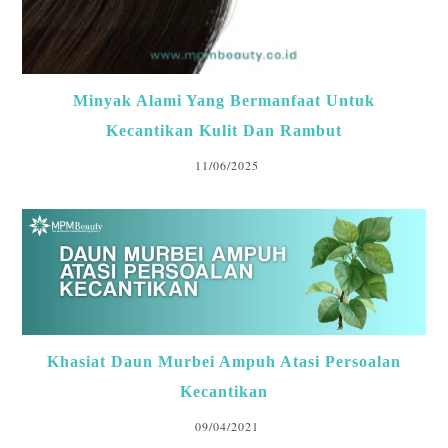
Minyak Alami Yang Bermanfaat Untuk
Kecantikan Kulit Dan Rambut
11/06/2025
Khasiat Daun Murbei Ampuh Atasi Persoalan
Kecantikan
09/04/2021