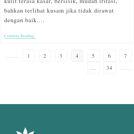
kulit terasa kasar, bersisik, mudah iritasi,
bahkan terlihat kusam jika tidak dirawat
dengan baik.…
Continue Reading
1
2
3
4
5
6
7
…
34