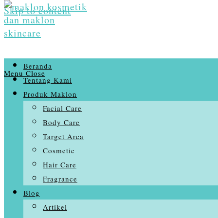
Skip to content
Beranda
Menu
Close
Tentang Kami
Produk Maklon
Facial Care
Body Care
Target Area
Cosmetic
Hair Care
Fragrance
Blog
Artikel