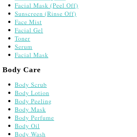
Facial Mask (Peel Off)
Sunscreen (Rinse Off)
Face Mist
Facial Gel
Toner
Serum
Facial Mask
Body Care
Body Scrub
Body Lotion
Body Peeling
Body Mask
Body Perfume
Body Oil
Body Wash