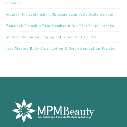
Premium
Manfaat Pistachio dalam Skincare yang Perlu Anda Ketahui
Benarkah Pistachio Bisa Membantu Diet? Ini Penjelasannya
Manfaat Serum Anti Aging untuk Wanita Usia 35+
Jasa Maklon Body Care: Lotion & Scrub Berkualitas Premium