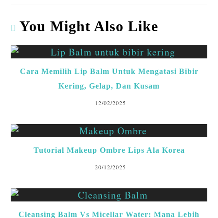
ts
eb
ke
ea
m
re
A
o
dI
ds
bl
You Might Also Like
p
o
n
r
p
k
Cara Memilih Lip Balm Untuk Mengatasi Bibir
Kering, Gelap, Dan Kusam
12/02/2025
Tutorial Makeup Ombre Lips Ala Korea
20/12/2025
Cleansing Balm Vs Micellar Water: Mana Lebih