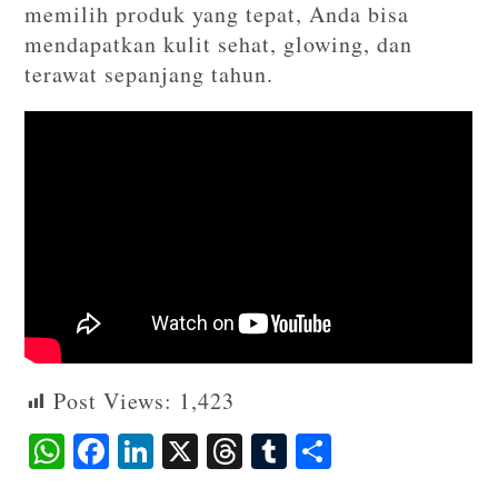
memilih produk yang tepat, Anda bisa
mendapatkan kulit sehat, glowing, dan
terawat sepanjang tahun.
Post Views:
1,423
W
F
Li
X
T
T
S
ha
ac
n
hr
u
ha